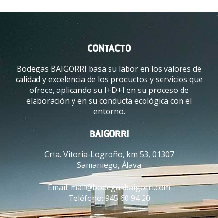
O
I
C
E
2
CONTACTO
0
2
Bodegas BAIGORRI basa su labor en los valores de
1
calidad y excelencia de los productos y servicios que
”
ofrece, aplicando su I+D+I en su proceso de
.
elaboración y en su conducta ecológica con el
entorno.
BAIGORRI
Crta. Vitoria-Logroño, km 53, 01307
Samaniego, Álava
Email:
mail@bodegasbaigorri.com
Teléfono:
945 60 94 20