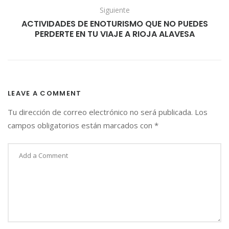
Siguiente
O
S
ACTIVIDADES DE ENOTURISMO QUE NO PUEDES
PERDERTE EN TU VIAJE A RIOJA ALAVESA
D
E
T
R
I
P
LEAVE A COMMENT
A
Tu dirección de correo electrónico no será publicada.
Los
D
V
campos obligatorios están marcados con
*
I
S
O
R
C
O
N
E
L