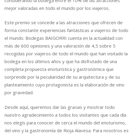
considerando la bodega entre el 10% de las atracciones
B
mejor valoradas en todo el mundo por los viajeros.
A
I
Este premio se concede a las atracciones que ofrecen de
G
forma constante experiencias fantásticas a viajeros de todo
O
R
el mundo. Bodegas BAIGORRI cuenta en la actualidad con
R
más de 600 opiniones y una valoración de 4,5 sobre 5
I
recogidas por viajeros de todo el mundo que han visitado la
R
bodega en los últimos años y que ha disfrutado de una
E
completa propuesta enoturística y gastronómica que
C
sorprende por la peculiaridad de su arquitectura y de su
I
B
planteamiento cuyo protagonista es la elaboración de vino
E
por gravedad.
E
L
Desde aquí, queremos dar las gracias y mostrar todo
R
nuestro agradecimiento a todos los visitantes que cada día
E
nos elegís para conocer de cerca el mundo del enoturismo,
C
O
del vino y la gastronomía de Rioja Alavesa. Para nosotros es