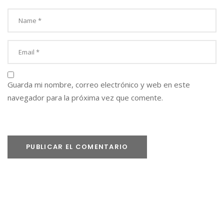
P
R
E
M
I
O
“
T
Guarda mi nombre, correo electrónico y web en este
R
navegador para la próxima vez que comente.
A
V
E
L
L
E
R
S
’
C
H