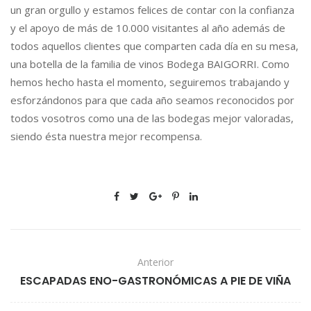
N
un gran orgullo y estamos felices de contar con la confianza
O
y el apoyo de más de 10.000 visitantes al año además de
C
todos aquellos clientes que comparten cada día en su mesa,
I
una botella de la familia de vinos Bodega BAIGORRI. Como
M
I
hemos hecho hasta el momento, seguiremos trabajando y
E
esforzándonos para que cada año seamos reconocidos por
N
todos vosotros como una de las bodegas mejor valoradas,
T
siendo ésta nuestra mejor recompensa.
O
D
E
L
O
S
V
I
Anterior
A
ESCAPADAS ENO-GASTRONÓMICAS A PIE DE VIÑA
J
E
R