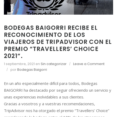
BODEGAS BAIGORRI RECIBE EL
RECONOCIMIENTO DE LOS
VIAJEROS DE TRIPADVISOR CON EL
PREMIO “TRAVELLERS’ CHOICE
2021”.
1 septiembre, 2021
en
Sin categorizar
Leave a Comment
o
por
Bodegas Baigorri
n
B
En un año especialmente difícil para todos, Bodegas
O
BAIGORRI ha destacado por seguir ofreciendo un servicio y
D
unas experiencias inolvidables a sus clientes.
E
Gracias a vosotros y a vuestras recomendaciones,
G
A
TripAdvisor nos ha otorgado el premio “Travellers’ Choice”
S