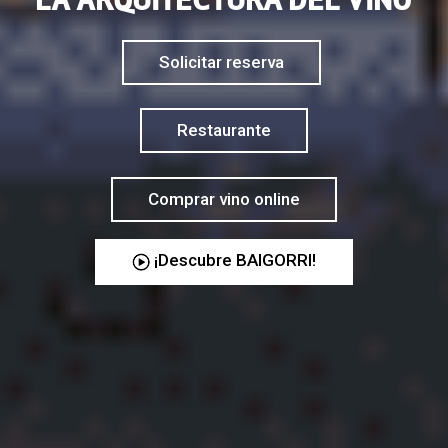
Solicitar reserva
Restaurante
Comprar vino online
¡Descubre BAIGORRI!