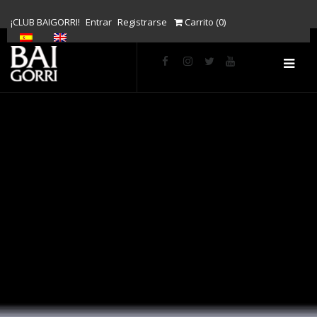
S
¡CLUB BAIGORRI!
Entrar
Registrarse
Carrito (
0
)
k
i
SLID
p
t
OUT
o
SID
c
o
n
t
e
n
t