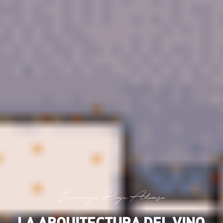
Samaniego Rioja Alavesa
LA ARQUITECTURA DEL VINO