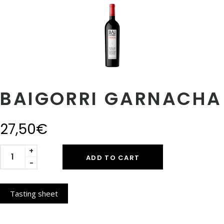
BAIGORRI GARNACHA
27,50
€
Quantity
+
ADD TO CART
−
Tasting sheet