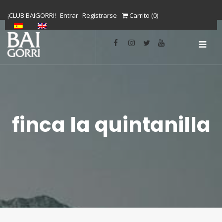
S
¡CLUB BAIGORRI!
Entrar
Registrarse
Carrito (
0
)
k
i
SLID
p
t
OUT
o
SID
c
o
n
finca la quintanilla
t
e
n
t