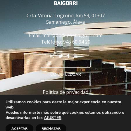
BAIGORRI
Crta. Vitoria-Logroño, km 53, 01307
Samaniego, Álava
Email:
mail@bodegasbaigorri.com
Teléfono:
945 60 94 20
CÓMO LLEGAR
Política de privacidad
Política de cookies
Utilizamos cookies para darte la mejor experiencia en nuestra
Aviso legal
web.
Puedes informarte más sobre qué cookies estamos utilizando o
Términos y condiciones
desactivarlas en los
AJUSTES
.
ACEPTAR
RECHAZAR