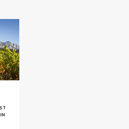
RST
IN