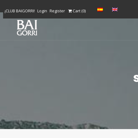
S
¡CLUB BAIGORRI!
Login
Register
Cart (
0
)
k
i
p
t
o
c
o
n
t
e
n
t