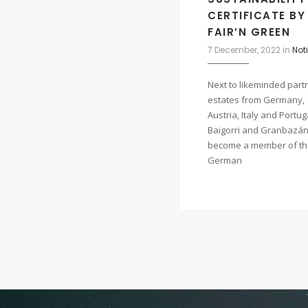
CERTIFICATE BY
FAIR’N GREEN
7 December, 2022
in
Not
Next to likeminded part
estates from Germany,
Austria, Italy and Portug
Baigorri and Granbazá
become a member of t
German