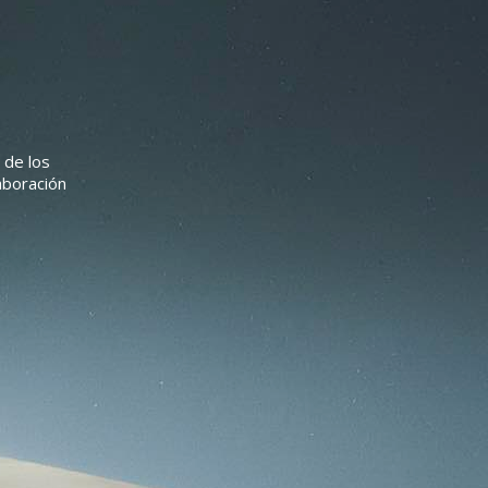
 de los
aboración