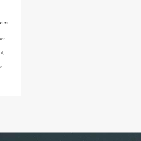
icias
ner
al,
n
he