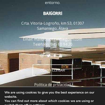
entorno.
BAIGORRI
Crta. Vitoria-Logroño, km 53, 01307
Samaniego, Álava
Email:
mail@bodegasbaigorri.com
Teléfono:
945 60 94 20
CÓMO LLEGAR
Política de privacidad
Política de cookies
We are using cookies to give you the best experience on our
Aviso legal
website.
You can find out more about which cookies we are using or
Términos y condiciones